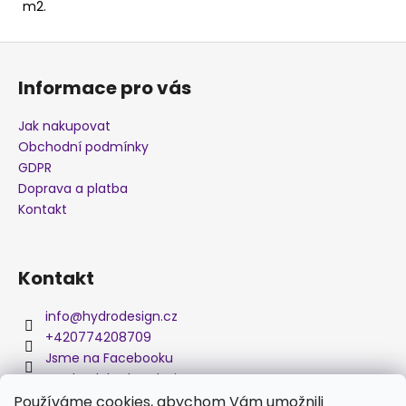
m2.
j
e
Z
m
á
e
Informace pro vás
p
a
Jak nakupovat
MASKÁČ
t
K006A
Obchodní podmínky
í
GDPR
280
Kč
Doprava a platba
Kontakt
Kontakt
info
@
hydrodesign.cz
+420774208709
Jsme na Facebooku
medved_hydro_design
Používáme cookies, abychom Vám umožnili