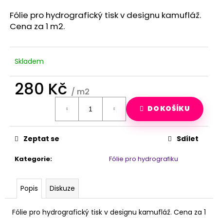
a
Fólie pro hydrografický tisk v designu kamufláž.
j
Cena za 1 m2.
í
t
?
Skladem
280 Kč
/ m2
Měrná
HLEDAT
DO KOŠÍKU
cena:
Zeptat se
Sdílet
D
o
Kategorie
:
Fólie pro hydrografiku
p
o
r
Popis
Diskuze
u
č
Fólie pro hydrografický tisk v designu kamufláž. Cena za 1
u