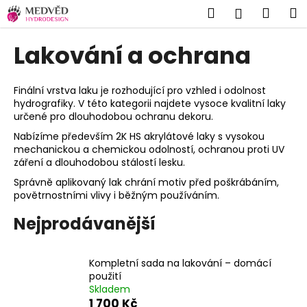
K
Přejít
Hledat
Náku
M
Přihlášen
na
o
Zpět
Zpět
obsah
košík
š
Lakování a ochrana
í
C
k
o
Finální vrstva laku je rozhodující pro vzhled i odolnost
hydrografiky. V této kategorii najdete vysoce kvalitní laky
p
určené pro dlouhodobou ochranu dekoru.
o
Nabízíme především 2K HS akrylátové laky s vysokou
t
mechanickou a chemickou odolností, ochranou proti UV
ř
záření a dlouhodobou stálostí lesku.
e
Správně aplikovaný lak chrání motiv před poškrábáním,
povětrnostními vlivy i běžným používáním.
b
u
Nejprodávanější
j
e
Kompletní sada na lakování – domácí
t
použití
e
Skladem
n
1 700 Kč