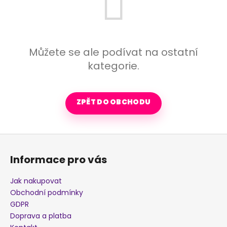
a
j
í
t
Můžete se ale podívat na ostatní
?
kategorie.
ZPĚT DO OBCHODU
HLEDAT
Z
D
á
Informace pro vás
o
p
p
a
o
Jak nakupovat
t
r
Obchodní podmínky
u
í
GDPR
č
Doprava a platba
u