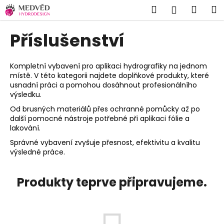
K
Přejít
Hledat
Náku
M
Přihlášen
na
o
Zpět
Zpět
obsah
košík
š
Příslušenství
í
C
k
o
Kompletní vybavení pro aplikaci hydrografiky na jednom
místě. V této kategorii najdete doplňkové produkty, které
p
usnadní práci a pomohou dosáhnout profesionálního
o
výsledku.
t
Od brusných materiálů přes ochranné pomůcky až po
ř
další pomocné nástroje potřebné při aplikaci fólie a
lakování.
e
Správné vybavení zvyšuje přesnost, efektivitu a kvalitu
b
výsledné práce.
u
j
Produkty teprve připravujeme.
e
t
e
n