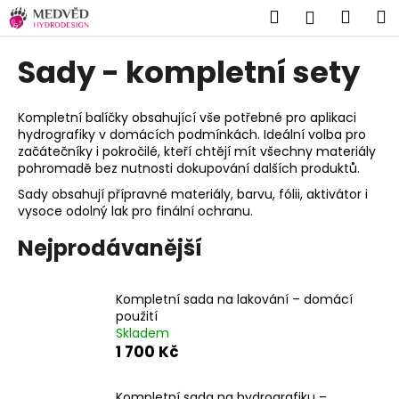
K
Přejít
Hledat
Náku
M
Přihlášen
na
o
Zpět
Zpět
obsah
košík
š
Sady - kompletní sety
í
C
k
o
Kompletní balíčky obsahující vše potřebné pro aplikaci
hydrografiky v domácích podmínkách. Ideální volba pro
p
začátečníky i pokročilé, kteří chtějí mít všechny materiály
o
pohromadě bez nutnosti dokupování dalších produktů.
t
Sady obsahují přípravné materiály, barvu, fólii, aktivátor i
ř
vysoce odolný lak pro finální ochranu.
e
Nejprodávanější
b
u
Kompletní sada na lakování – domácí
j
použití
e
Skladem
t
1 700 Kč
e
n
Kompletní sada na hydrografiku –