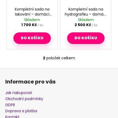
ů
r
j
o
Kompletní sada na
Kompletní sada na
e
lakování – domácí
hydrografiku – domácí
d
m
použití
použití
Skladem
Skladem
e
u
1 700 Kč
2 500 Kč
/ ks
/ ks
k
t
DO KOŠÍKU
DO KOŠÍKU
AKTIVÁTOR
(1000
ů
ML)
900
2
položek celkem
Kč
O
v
Z
l
á
á
Informace pro vás
d
p
a
a
Jak nakupovat
c
t
Obchodní podmínky
í
í
GDPR
p
Doprava a platba
r
Kontakt