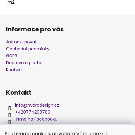
m2.
j
e
Z
m
á
e
Informace pro vás
p
a
Jak nakupovat
MASKÁČ
t
K006A
Obchodní podmínky
í
GDPR
280
Kč
Doprava a platba
Kontakt
Kontakt
info
@
hydrodesign.cz
+420774208709
Jsme na Facebooku
medved_hydro_design
Používáme cookies, abychom Vám umožnili