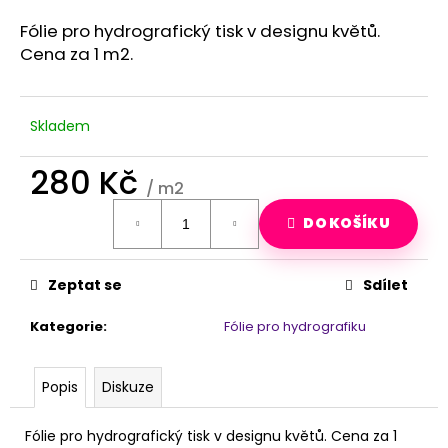
a
Fólie pro hydrografický tisk v designu květů.
j
Cena za 1 m2.
í
t
?
Skladem
280 Kč
/ m2
Měrná
HLEDAT
DO KOŠÍKU
cena:
Zeptat se
Sdílet
D
o
Kategorie
:
Fólie pro hydrografiku
p
o
r
Popis
Diskuze
u
č
Fólie pro hydrografický tisk v designu květů. Cena za 1
u