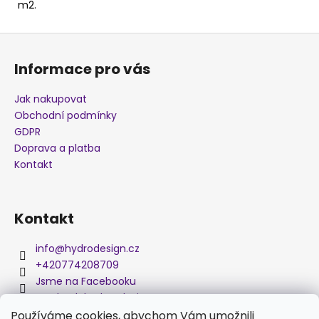
m2.
j
e
Z
m
á
e
Informace pro vás
p
a
Jak nakupovat
AKTIVÁTOR
t
(SPREJ
Obchodní podmínky
400
í
GDPR
ML)
Doprava a platba
475
Kontakt
Kč
Kontakt
info
@
hydrodesign.cz
+420774208709
Jsme na Facebooku
medved_hydro_design
Používáme cookies, abychom Vám umožnili