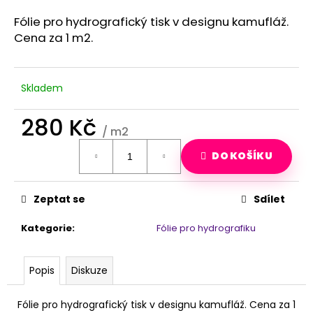
a
Fólie pro hydrografický tisk v designu kamufláž.
j
Cena za 1 m2.
í
t
?
Skladem
280 Kč
/ m2
Měrná
HLEDAT
DO KOŠÍKU
cena:
Zeptat se
Sdílet
D
o
Kategorie
:
Fólie pro hydrografiku
p
o
r
Popis
Diskuze
u
č
Fólie pro hydrografický tisk v designu kamufláž. Cena za 1
u