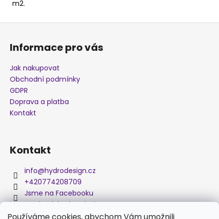
m2.
j
e
Z
m
á
e
Informace pro vás
p
a
Jak nakupovat
MAPA
t
X302B
Obchodní podmínky
í
GDPR
280
Kč
Doprava a platba
Kontakt
Kontakt
info
@
hydrodesign.cz
+420774208709
Jsme na Facebooku
medved_hydro_design
Používáme cookies, abychom Vám umožnili