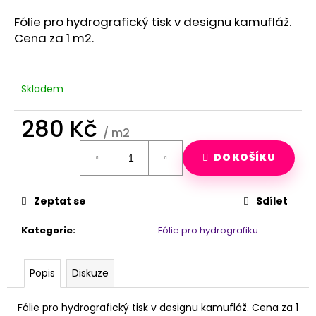
a
Fólie pro hydrografický tisk v designu kamufláž.
j
Cena za 1 m2.
í
t
?
Skladem
280 Kč
/ m2
Měrná
HLEDAT
DO KOŠÍKU
cena:
Zeptat se
Sdílet
D
o
Kategorie
:
Fólie pro hydrografiku
p
o
r
Popis
Diskuze
u
č
Fólie pro hydrografický tisk v designu kamufláž. Cena za 1
u