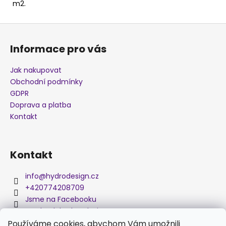
m2.
j
e
Z
m
á
e
Informace pro vás
p
a
Jak nakupovat
OLEJOVÉ
t
SKVRNY
Obchodní podmínky
X290A
í
GDPR
280
Doprava a platba
Kč
Kontakt
Kontakt
info
@
hydrodesign.cz
+420774208709
Jsme na Facebooku
medved_hydro_design
Používáme cookies, abychom Vám umožnili