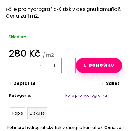
a
Fólie pro hydrografický tisk v designu kamufláž.
j
Cena za 1 m2.
í
t
?
Skladem
280 Kč
/ m2
Měrná
HLEDAT
DO KOŠÍKU
cena:
Zeptat se
Sdílet
D
o
Kategorie
:
Fólie pro hydrografiku
p
o
r
Popis
Diskuze
u
č
Fólie pro hydrografický tisk v designu kamufláž. Cena za 1
u