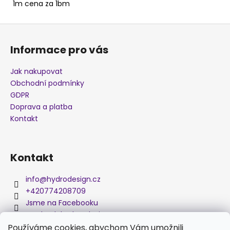
1m cena za 1bm
j
e
Z
m
á
e
Informace pro vás
p
a
Jak nakupovat
MASKÁČ
t
K006A
Obchodní podmínky
í
GDPR
280
Kč
Doprava a platba
Kontakt
Kontakt
info
@
hydrodesign.cz
+420774208709
Jsme na Facebooku
medved_hydro_design
Používáme cookies, abychom Vám umožnili