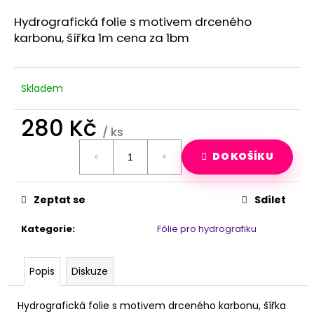
a
Hydrografická folie s motivem drceného
j
karbonu, šířka 1m cena za 1bm
í
t
?
Skladem
280 Kč
/ ks
Měrná
HLEDAT
DO KOŠÍKU
cena:
Zeptat se
Sdílet
D
o
Kategorie
:
Fólie pro hydrografiku
p
o
r
Popis
Diskuze
u
č
Hydrografická folie s motivem drceného karbonu, šířka
u