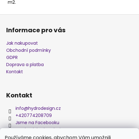
m2.
j
e
Z
m
á
e
Informace pro vás
p
a
Jak nakupovat
AKTIVÁTOR
t
(1000
Obchodní podmínky
ML)
í
GDPR
900
Doprava a platba
Kč
Kontakt
Kontakt
info
@
hydrodesign.cz
+420774208709
Jsme na Facebooku
medved_hydro_design
Používáme cookies, abychom Vám umožnili