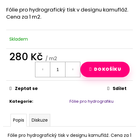
a
Fólie pro hydrografický tisk v designu kamufláž.
j
Cena za 1 m2.
í
t
?
Skladem
280 Kč
/ m2
Měrná
HLEDAT
DO KOŠÍKU
cena:
Zeptat se
Sdílet
D
o
Kategorie
:
Fólie pro hydrografiku
p
o
r
Popis
Diskuze
u
č
Fólie pro hydrografický tisk v designu kamufláž. Cena za 1
u