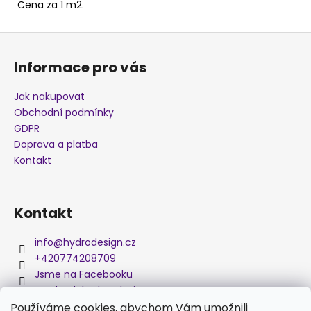
Cena za 1 m2.
j
e
Z
m
á
e
Informace pro vás
p
a
Jak nakupovat
MASKÁČ
t
K006A
Obchodní podmínky
í
GDPR
280
Kč
Doprava a platba
Kontakt
Kontakt
info
@
hydrodesign.cz
+420774208709
Jsme na Facebooku
medved_hydro_design
Používáme cookies, abychom Vám umožnili