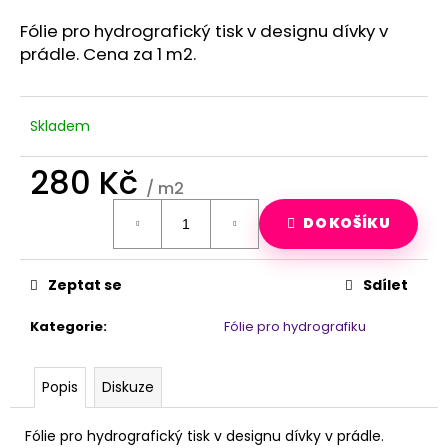
a
Fólie pro hydrografický tisk v designu dívky v
j
prádle. Cena za 1 m2.
í
t
?
Skladem
280 Kč
/ m2
Měrná
HLEDAT
DO KOŠÍKU
cena:
Zeptat se
Sdílet
D
o
Kategorie
:
Fólie pro hydrografiku
p
o
r
Popis
Diskuze
u
č
Fólie pro hydrografický tisk v designu dívky v prádle.
u