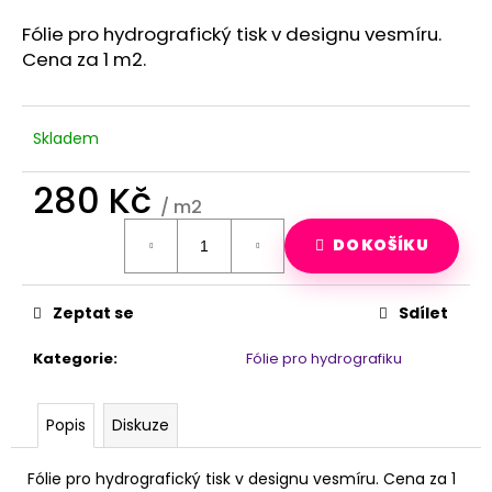
a
Fólie pro hydrografický tisk v designu vesmíru.
j
Cena za 1 m2.
í
t
?
Skladem
280 Kč
/ m2
Měrná
HLEDAT
DO KOŠÍKU
cena:
Zeptat se
Sdílet
D
o
Kategorie
:
Fólie pro hydrografiku
p
o
r
Popis
Diskuze
u
č
Fólie pro hydrografický tisk v designu vesmíru. Cena za 1
u