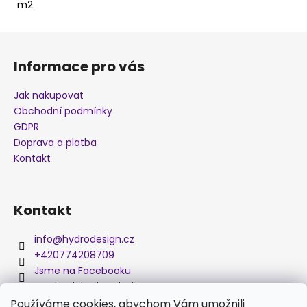
m2.
j
e
Z
m
á
e
Informace pro vás
p
a
Jak nakupovat
AKTIVÁTOR
t
(SPREJ
Obchodní podmínky
400
í
GDPR
ML)
Doprava a platba
475
Kontakt
Kč
Kontakt
info
@
hydrodesign.cz
+420774208709
Jsme na Facebooku
medved_hydro_design
Používáme cookies, abychom Vám umožnili