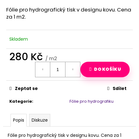
a
Fólie pro hydrografický tisk v designu kovu. Cena
j
za 1 m2.
í
t
?
Skladem
280 Kč
/ m2
Měrná
HLEDAT
DO KOŠÍKU
cena:
Zeptat se
Sdílet
D
o
Kategorie
:
Fólie pro hydrografiku
p
o
r
Popis
Diskuze
u
č
Fólie pro hydrografický tisk v designu kovu. Cena za 1
u