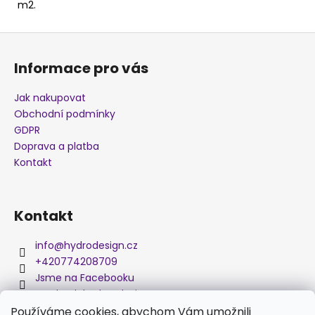
m2.
j
e
Z
m
á
e
Informace pro vás
p
a
Jak nakupovat
AKTIVÁTOR
t
(1000
Obchodní podmínky
ML)
í
GDPR
900
Doprava a platba
Kč
Kontakt
Kontakt
info
@
hydrodesign.cz
+420774208709
Jsme na Facebooku
medved_hydro_design
Používáme cookies, abychom Vám umožnili