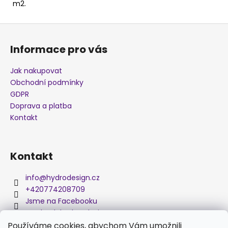
m2.
j
e
Z
m
á
e
Informace pro vás
p
a
Jak nakupovat
OLEJOVÉ
t
SKVRNY
Obchodní podmínky
X290A
í
GDPR
280
Doprava a platba
Kč
Kontakt
Kontakt
info
@
hydrodesign.cz
+420774208709
Jsme na Facebooku
medved_hydro_design
Používáme cookies, abychom Vám umožnili