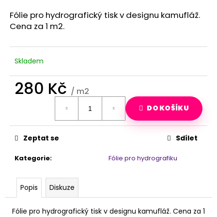
a
Fólie pro hydrografický tisk v designu kamufláž.
j
Cena za 1 m2.
í
t
?
Skladem
280 Kč
/ m2
Měrná
HLEDAT
DO KOŠÍKU
cena:
Zeptat se
Sdílet
D
o
Kategorie
:
Fólie pro hydrografiku
p
o
r
Popis
Diskuze
u
č
Fólie pro hydrografický tisk v designu kamufláž. Cena za 1
u