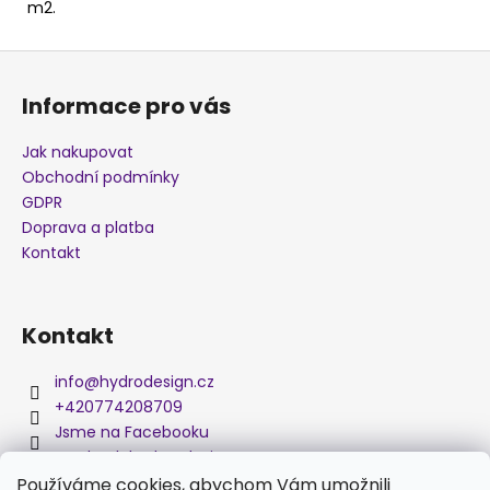
m2.
j
e
Z
m
á
e
Informace pro vás
p
a
Jak nakupovat
AKTIVÁTOR
t
(SPREJ
Obchodní podmínky
400
í
GDPR
ML)
Doprava a platba
475
Kontakt
Kč
Kontakt
info
@
hydrodesign.cz
+420774208709
Jsme na Facebooku
medved_hydro_design
Používáme cookies, abychom Vám umožnili