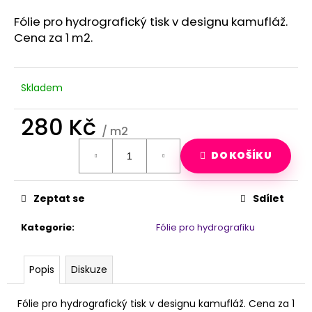
a
Fólie pro hydrografický tisk v designu kamufláž.
j
Cena za 1 m2.
í
t
?
Skladem
280 Kč
/ m2
Měrná
HLEDAT
DO KOŠÍKU
cena:
Zeptat se
Sdílet
D
o
Kategorie
:
Fólie pro hydrografiku
p
o
r
Popis
Diskuze
u
č
Fólie pro hydrografický tisk v designu kamufláž. Cena za 1
u