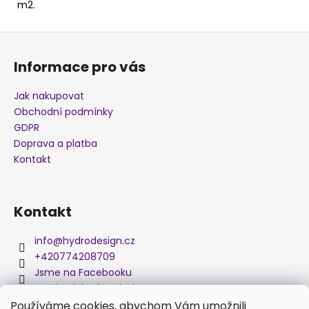
m2.
j
e
Z
m
á
e
Informace pro vás
p
a
Jak nakupovat
OLEJOVÉ
t
SKVRNY
Obchodní podmínky
X290A
í
GDPR
280
Doprava a platba
Kč
Kontakt
Kontakt
info
@
hydrodesign.cz
+420774208709
Jsme na Facebooku
medved_hydro_design
Používáme cookies, abychom Vám umožnili