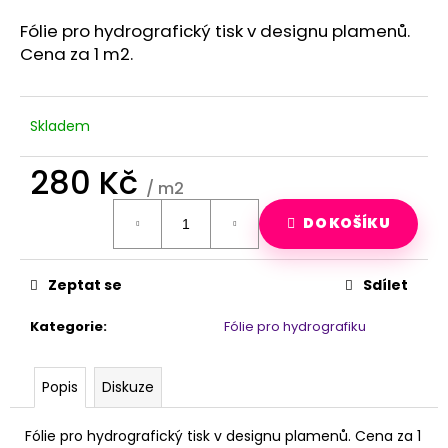
a
Fólie pro hydrografický tisk v designu plamenů.
j
Cena za 1 m2.
í
t
?
Skladem
280 Kč
/ m2
Měrná
HLEDAT
DO KOŠÍKU
cena:
Zeptat se
Sdílet
D
o
Kategorie
:
Fólie pro hydrografiku
p
o
r
Popis
Diskuze
u
č
Fólie pro hydrografický tisk v designu plamenů. Cena za 1
u